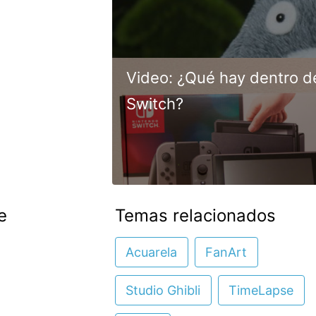
Video: ¿Qué hay dentro d
Switch?
e
Temas relacionados
Acuarela
FanArt
Studio Ghibli
TimeLapse