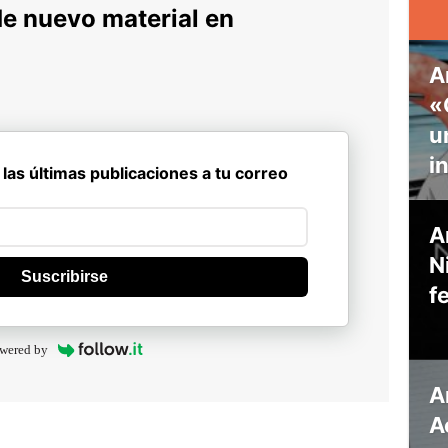
de nuevo material en
A
«
u
i
 las últimas publicaciones a tu correo
A
N
Suscribirse
f
wered by
A
A