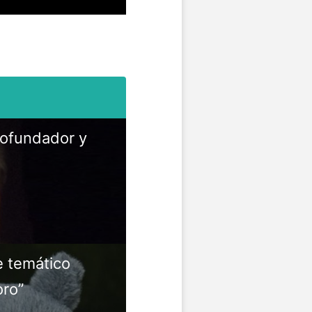
cofundador y
e temático
oro”