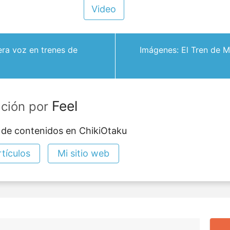
Video
ra voz en trenes de
Imágenes: El Tren de M
Feel
ación por
 de contenidos en ChikiOtaku
tículos
Mi sitio web