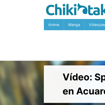
Anime
Manga
Videojue
Vídeo: S
en Acuar