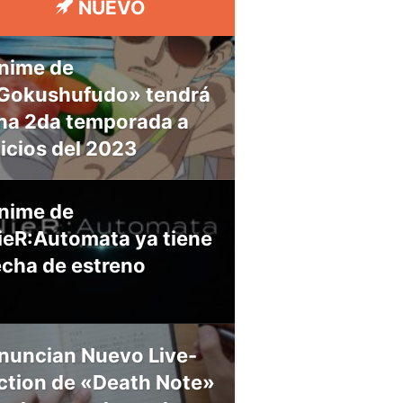
NUEVO
nime de
Gokushufudo» tendrá
na 2da temporada a
nicios del 2023
nime de
ieR:Automata ya tiene
echa de estreno
nuncian Nuevo Live-
ction de «Death Note»