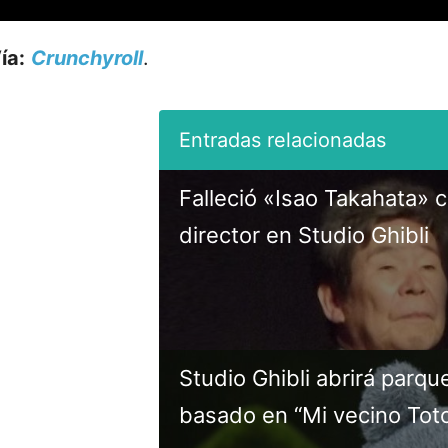
ía:
Crunchyroll
.
Falleció «Isao Takahata» 
director en Studio Ghibli
Studio Ghibli abrirá parqu
basado en “Mi vecino Tot