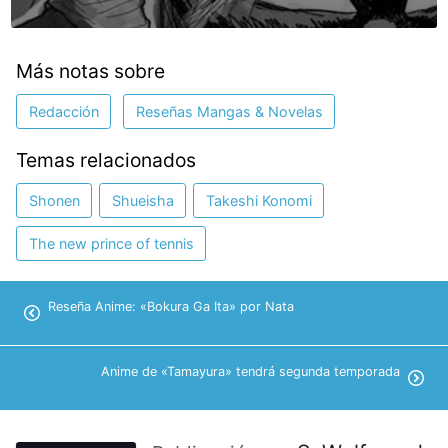
Más notas sobre
Redacción
Reseñas Mangas & Novelas
Temas relacionados
Shonen
Shueisha
Takeshi Konomi
The new prince of tennis
Reseña Anime: «Bokura Ga Ita» por Nata
Anime de «Tamayura» tendrá segunda temporada