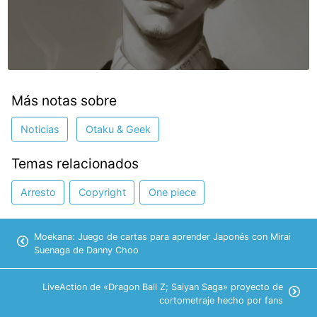
Más notas sobre
Noticias
Otaku & Geek
Temas relacionados
Arresto
Copyright
One piece
Moekana: Juego de cartas para aprender Japonés con Mirai
Suenaga de Danny Choo
LiveAction de «Dragon Ball Z; Saiyan Saga» proyecto de
cortometraje hecho por fans