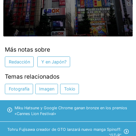
Más notas sobre
Redacción
Y en Japón?
Temas relacionados
Fotografía
Imagen
Tokio
Miku Hatsune y Google Chrome ganan bronze en los premios
«Cannes Lion Festival»
Tohru Fujisawa creador de GTO lanzará nuevo manga Spinoff:
“GT-R”