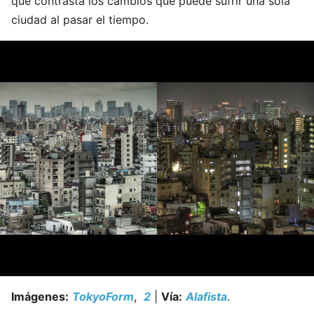
que contrasta los cambios que puede sufrir una sola
ciudad al pasar el tiempo.
Imágenes:
TokyoForm
,
2
|
Vía:
Alafista
.