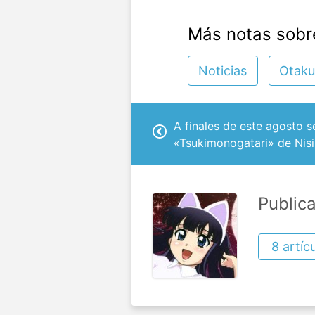
Más notas sobr
Noticias
Otaku
A finales de este agosto s
«Tsukimonogatari» de Nisi
Public
8 artíc