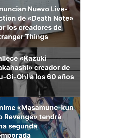
nuncian Nuevo Live-
ction de «Death Note»
or los creadores de
tranger Things
allece «Kazuki
akahashi» creador de
u-Gi-Oh! a los 60 años
nime «Masamune-kun
o Revenge» tendrá
na segunda
emporada