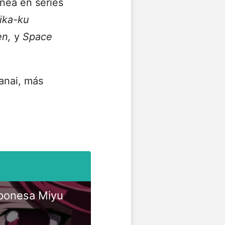
nea en series
hika-ku
en,
y
Space
anai, más
japonesa Miyu