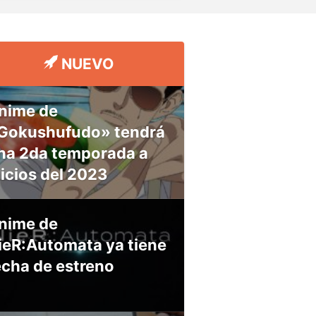
NUEVO
nime de
Gokushufudo» tendrá
na 2da temporada a
nicios del 2023
nime de
ieR:Automata ya tiene
echa de estreno