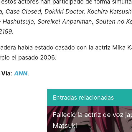
estos actores han participado de forma simulta
llia, Case Closed, Dokkiri Doctor, Kochira Katsus
Hashutsujo, Soreike! Anpanman, Souten no K
2199
.
dera había estado casado con la actriz Mika K
rcio el pasado 2006.
|
Vía
:
ANN
.
Falleció la actriz de voz 
Matsuki