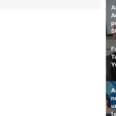
A
A
p
S
F
T
Y
A
n
u
t