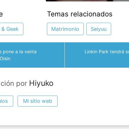
e
Temas relacionados
 & Geek
Matrimonio
Seiyuu
e pone a la venta
Linkin Park tendrá s
Oisin
Hiyuko
ación por
ulos
Mi sitio web