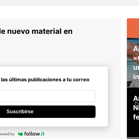
de nuevo material en
A
«
u
i
 las últimas publicaciones a tu correo
A
N
Suscribirse
f
wered by