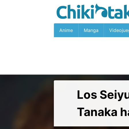
Anime
Manga
Videojue
Los Seiy
Tanaka h