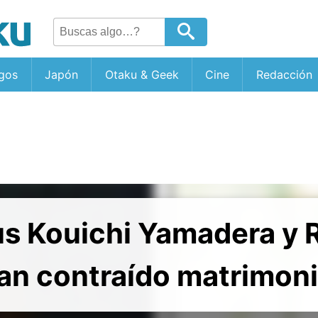
gos
Japón
Otaku & Geek
Cine
Redacción
us Kouichi Yamadera y 
an contraído matrimon