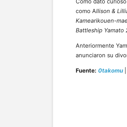
Como dato curioso 
como A
llison & Li
Kamearikouen-mae 
Battleship Yamato 
Anteriormente Yama
anunciaron su divo
Fuente:
0takomu