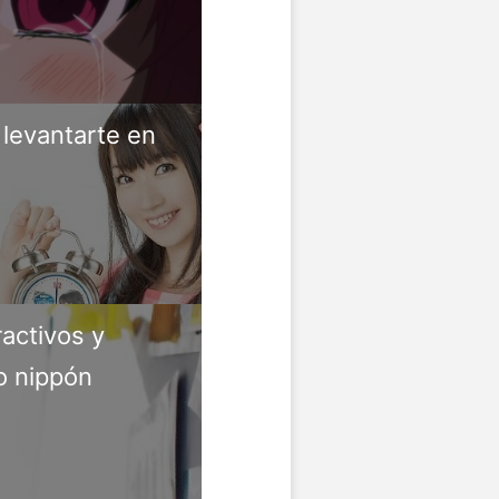
 levantarte en
activos y
co nippón