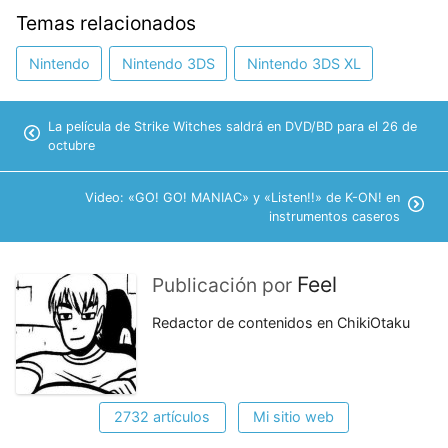
Temas relacionados
Nintendo
Nintendo 3DS
Nintendo 3DS XL
La película de Strike Witches saldrá en DVD/BD para el 26 de
octubre
Video: «GO! GO! MANIAC» y «Listen!!» de K-ON! en
instrumentos caseros
Feel
Publicación por
Redactor de contenidos en ChikiOtaku
2732 artículos
Mi sitio web