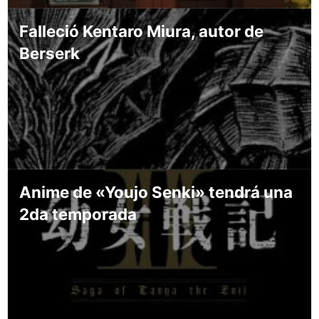
Falleció Kentaro Miura, autor de
Berserk
Anime de «Youjo Senki» tendrá una
2da temporada