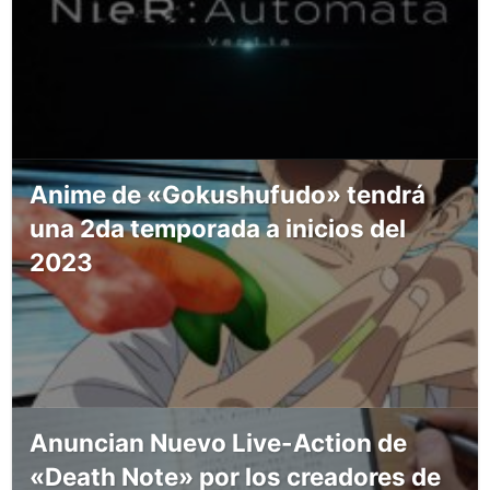
Anime de «Gokushufudo» tendrá
una 2da temporada a inicios del
2023
Anuncian Nuevo Live-Action de
«Death Note» por los creadores de