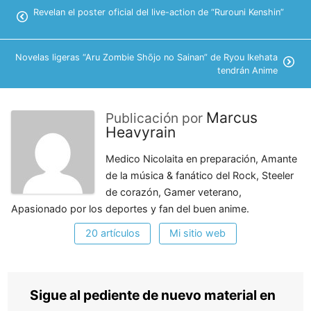
Revelan el poster oficial del live-action de “Rurouni Kenshin”
Novelas ligeras “Aru Zombie Shōjo no Sainan” de Ryou Ikehata
tendrán Anime
Marcus
Publicación por
Heavyrain
Medico Nicolaita en preparación, Amante
de la música & fanático del Rock, Steeler
de corazón, Gamer veterano,
Apasionado por los deportes y fan del buen anime.
20 artículos
Mi sitio web
Sigue al pediente de nuevo material en