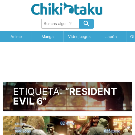
Anime
Manga
Videojuegos
Japón
Ot
ETIQUETA:
“RESIDENT
EVIL 6”