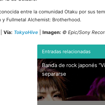
onocida entre la comunidad Otaku por sus tema
y Fullmetal Alchemist: Brotherhood.
|
Vía:
TokyoHive
|
Imagen:
© Epic/Sony Recor
Banda de rock japonés “Vi
separarse