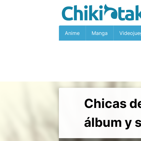
Anime
Manga
Videojue
Chicas d
álbum y s