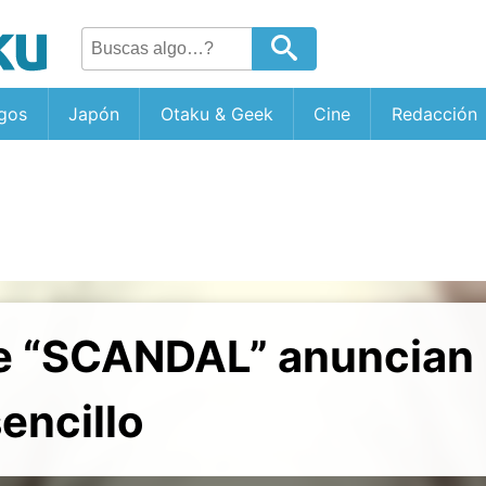
gos
Japón
Otaku & Geek
Cine
Redacción
e “SCANDAL” anuncian
encillo