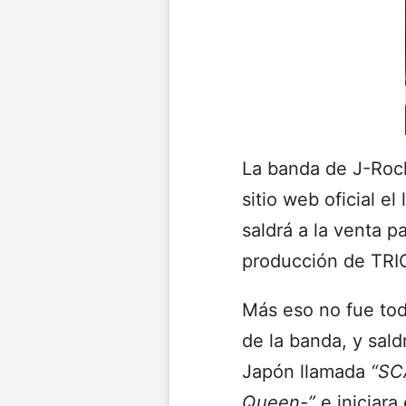
La banda de J-Roc
sitio web oficial e
saldrá a la venta 
producción de TR
Más eso no fue to
de la banda, y sald
Japón llamada
“SC
Queen-”
e iniciara