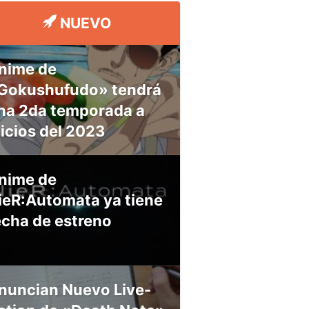
NUEVO
nime de
Gokushufudo» tendrá
na 2da temporada a
nicios del 2023
nime de
ieR:Automata ya tiene
echa de estreno
nuncian Nuevo Live-