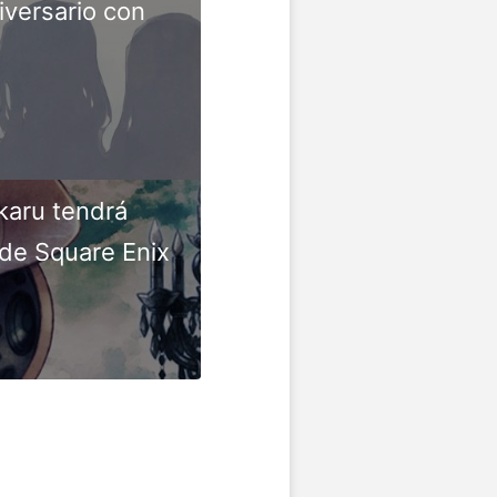
iversario con
karu tendrá
de Square Enix