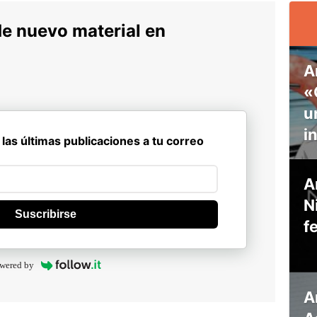
de nuevo material en
A
«
u
i
 las últimas publicaciones a tu correo
A
N
Suscribirse
f
wered by
A