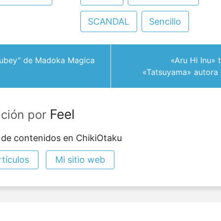
SCANDAL
Sencillo
Kyubey” de Madoka Magica
«Aru Hi Inu»
«Tatsuyama» autora
Feel
ación por
 de contenidos en ChikiOtaku
tículos
Mi sitio web