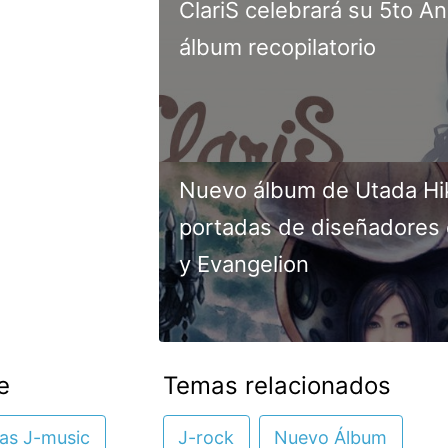
ClariS celebrará su 5to An
álbum recopilatorio
Nuevo álbum de Utada Hi
portadas de diseñadores 
y Evangelion
e
Temas relacionados
ias J-music
J-rock
Nuevo Álbum