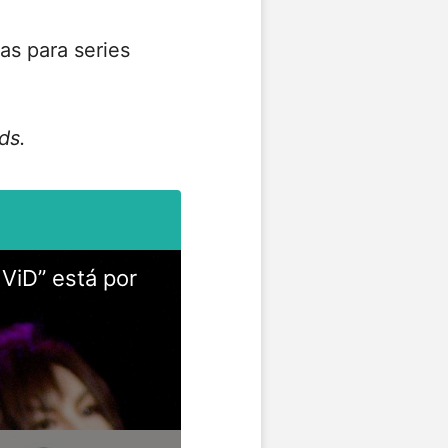
s para series
ds.
ViD” está por