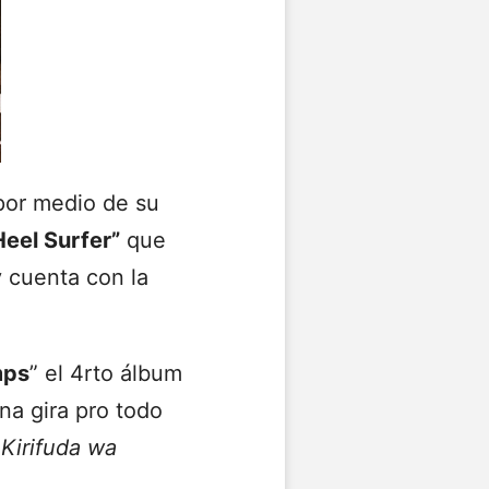
por medio de su
Heel Surfer”
que
y cuenta con la
mps
” el 4rto álbum
na gira pro todo
Kirifuda wa