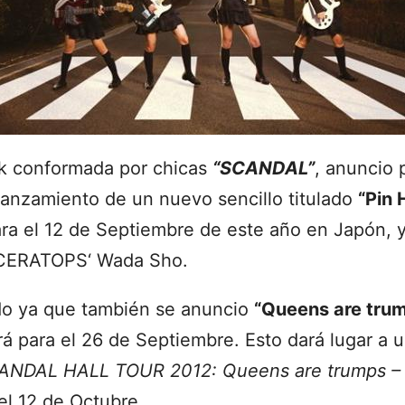
k conformada por chicas
“SCANDAL”
, anuncio 
l lanzamiento de un nuevo sencillo titulado
“Pin 
para el 12 de Septiembre de este año en Japón, 
ICERATOPS‘ Wada Sho.
do ya que también se anuncio
“Queens are tru
rá para el 26 de Septiembre. Esto dará lugar a u
ANDAL HALL TOUR 2012: Queens are trumps – 
 el 12 de Octubre.