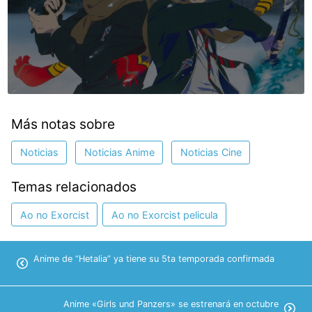
Más notas sobre
Noticias
Noticias Anime
Noticias Cine
Temas relacionados
Ao no Exorcist
Ao no Exorcist pelicula
Anime de “Hetalia” ya tiene su 5ta temporada confirmada
Anime «Girls und Panzers» se estrenará en octubre