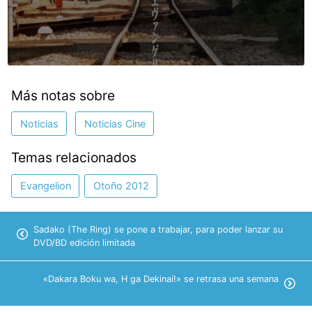
Más notas sobre
Noticias
Noticias Cine
Temas relacionados
Evangelion
Otoño 2012
Sadako (The Ring) se pone a trabajar, para poder lanzar su
DVD/BD edición limitada
«Dakara Boku wa, H ga Dekinai!» se retrasa una semana