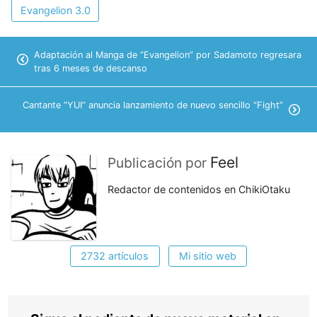
Evangelion 3.0
Adaptación al Manga de “Evangelion” por Sadamoto regresara
tras 6 meses de descanso
Cantante “YUI” anuncia lanzamiento de nuevo sencillo “Fight”
Feel
Publicación por
Redactor de contenidos en ChikiOtaku
2732 artículos
Mi sitio web