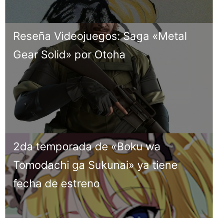
Reseña Videojuegos: Saga «Metal
Gear Solid» por Otoha
2da temporada de «Boku wa
Tomodachi ga Sukunai» ya tiene
fecha de estreno