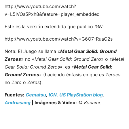
http://www.youtube.com/watch?
v=L5IVOs5Pxh8&feature=player_embedded
Este es la versión extendida que publico
IGN
:
http://www.youtube.com/watch?v=G6O7-RuaC2s
Nota: El Juego se llama «
Metal Gear Solid: Ground
Zeroes
» no «
Metal Gear Solid: Ground Zero
» o «
Metal
Gear Solid: Ground Zeros
«, es «
Metal Gear Solid:
Ground Zeroes
» (haciendo énfasis en que es
Zeroes
no
Zero
o
Zeros
).
Fuentes:
Gematsu
,
IGN
,
US PlayStation blog
,
Andriasang
| Imágenes & Video:
© Konami
.