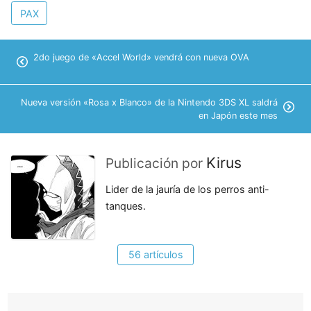
PAX
2do juego de «Accel World» vendrá con nueva OVA
Nueva versión «Rosa x Blanco» de la Nintendo 3DS XL saldrá
en Japón este mes
Kirus
Publicación por
Lider de la jauría de los perros anti-
tanques.
56 artículos