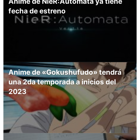
Anime de NieR:Automata ya tiene
fecha de estreno
Anime de «Gokushufudo» tendrá
una 2da temporada a inicios del
2023