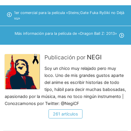
1er comercial para la película «Steins;Gate Fuka Ryōiki no Déjà
vu»
Más información para la película de «Dragon Ball Z: 2013»
NEGI
Publicación por
Soy un chico muy relajado pero muy
loco. Uno de mis grandes gustos aparte
del anime es escribir historias de todo
tipo, hábil para decir muchas babosadas,
apasionado por la música, mas no toco ningún instrumento |
Conozcamonos por Twitter: @NegiCF
261 artículos