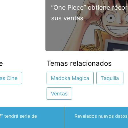
“One Piece” obtiene réco
sus ventas
e
Temas relacionados
ias Cine
Madoka Magica
Taquilla
Ventas
 tendrá serie de
Revelados nuevos datos