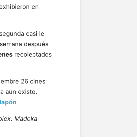
exhibieron en
 segunda casi le
a semana después
yenes
recolectados
ciembre 26 cines
a aún existe.
 Japón
.
plex, Madoka