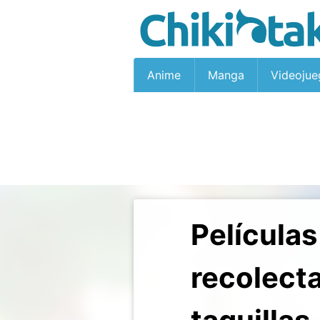
Anime
Manga
Videojue
Película
recolect