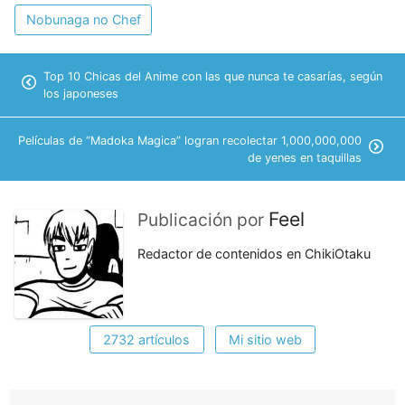
Nobunaga no Chef
Top 10 Chicas del Anime con las que nunca te casarías, según
los japoneses
Películas de “Madoka Magica” logran recolectar 1,000,000,000
de yenes en taquillas
Feel
Publicación por
Redactor de contenidos en ChikiOtaku
2732 artículos
Mi sitio web