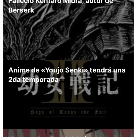
Falleció Kentaro Miura, autor de
Berserk
Anime de «Youjo Senki» tendrá una
2da temporada