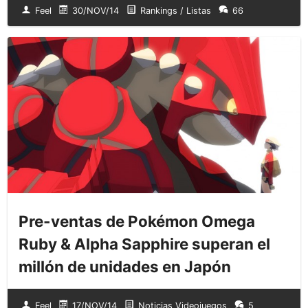
Feel
30/NOV/14
Rankings / Listas
66
Pre-ventas de Pokémon Omega
Ruby & Alpha Sapphire superan el
millón de unidades en Japón
Feel
17/NOV/14
Noticias Videojuegos
5