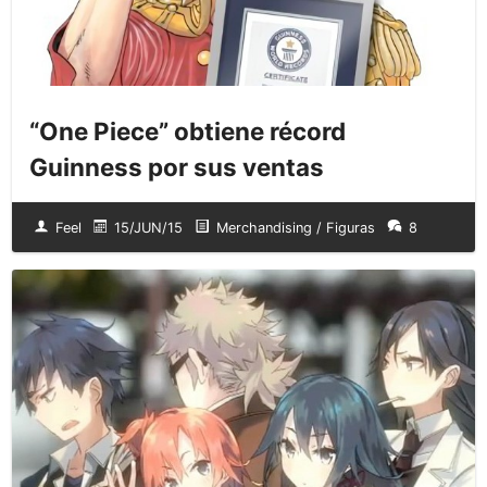
“One Piece” obtiene récord
Guinness por sus ventas
Feel
15/JUN/15
Merchandising / Figuras
8