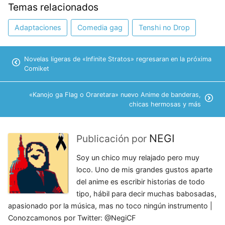
Temas relacionados
Adaptaciones
Comedia gag
Tenshi no Drop
Novelas ligeras de «Infinite Stratos» regresaran en la próxima
Comiket
«Kanojo ga Flag o Oraretara» nuevo Anime de banderas,
chicas hermosas y más
NEGI
Publicación por
Soy un chico muy relajado pero muy
loco. Uno de mis grandes gustos aparte
del anime es escribir historias de todo
tipo, hábil para decir muchas babosadas,
apasionado por la música, mas no toco ningún instrumento |
Conozcamonos por Twitter: @NegiCF