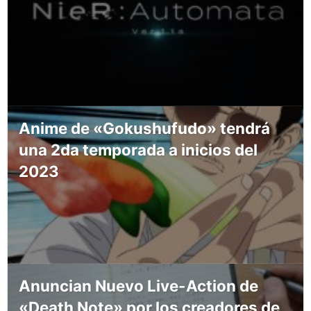
Anime de «Gokushufudo» tendrá
una 2da temporada a inicios del
2023
Anuncian Nuevo Live-Action de
«Death Note» por los creadores de