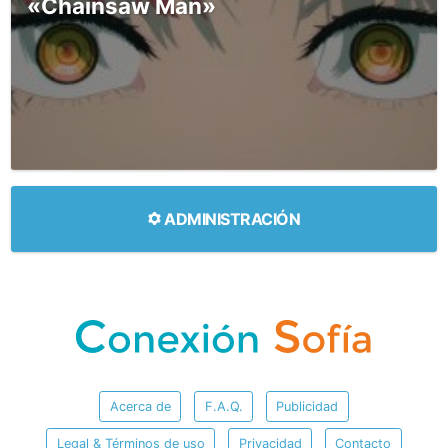
«Chainsaw Man»
ADMINISTRACIÓN
Acerca de
F.A.Q.
Publicidad
Legal & Términos de uso
Privacidad
Contacto