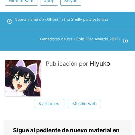
Hiroshi Kami
Jpop
Seiyuu
Nuevo anime de «Ghost in the Shell» para este año
Ganadores de los «Gold Disc Awards 2013»
Hiyuko
Publicación por
8 artículos
Mi sitio web
Sigue al pediente de nuevo material en