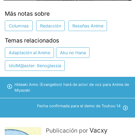
Más notas sobre
Columnas
Redacción
Reseñas Anime
Temas relacionados
Adaptación al Anime
Aku no Hana
IdolM@aster: Xenoglassia
Hideaki Anno (Evangelion) hará de actor de voz para Anime de
Miyazaki
Fecha confirmada para el demo de Touhou 14
Vacxy
Publicación por