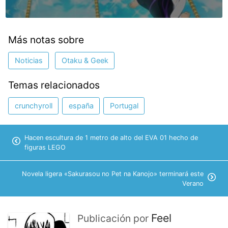
Más notas sobre
Noticias
Otaku & Geek
Temas relacionados
crunchyroll
españa
Portugal
Hacen escultura de 1 metro de alto del EVA 01 hecho de
figuras LEGO
Novela ligera «Sakurasou no Pet na Kanojo» terminará este
Verano
Feel
Publicación por