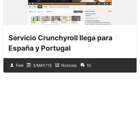
Servicio Crunchyroll llega para
España y Portugal
Feel
3/MAY/13
Noticias
10