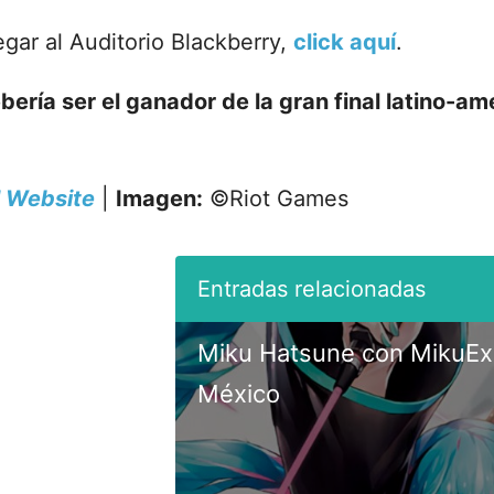
gar al Auditorio Blackberry,
click aquí
.
bería ser el ganador de la gran final latino-a
l Website
|
Imagen:
©Riot Games
Miku Hatsune con MikuExp
México