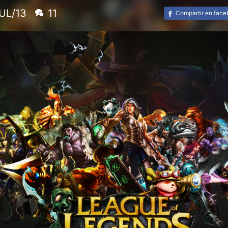
UL/13
11
Compartir en fac