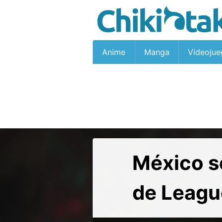
Anime
Manga
Videojue
México se
de Leagu