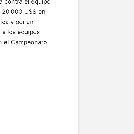
á contra el equipo
s
20.000 U$S en
ica y por
un
 a los equipos
en el Campeonato