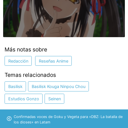
Más notas sobre
Redacción
Reseñas Anime
Temas relacionados
Basilisk
Basilisk Kouga Ninpou Chou
Estudios Gonzo
Seinen
Confirmadas voces de Goku y Vegeta para «DBZ: La batalla de
los dioses» en Latam