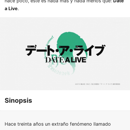
hace poco, este es nada más y nada menos que:
Date
a Live
.
Sinopsis
Hace treinta años un extraño fenómeno llamado