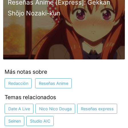
Reseñas Anime [Express]: Gekkan
Shōjo Nozaki-kun
Más notas sobre
Redacción
Reseñas Anime
Temas relacionados
Date A Live
Nico Nico Douga
Reseñas express
Seinen
Studio AIC