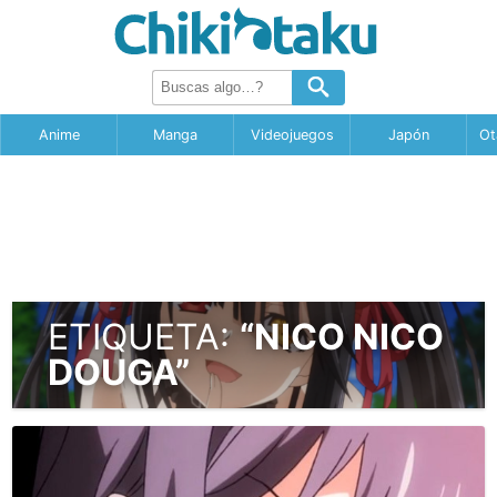
Anime
Manga
Videojuegos
Japón
Ot
ETIQUETA:
“NICO NICO
DOUGA”