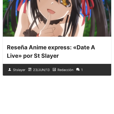
Reseña Anime express: «Date A
Live» por St Slayer
Stslayer
23/JUN/13
Redacción
1