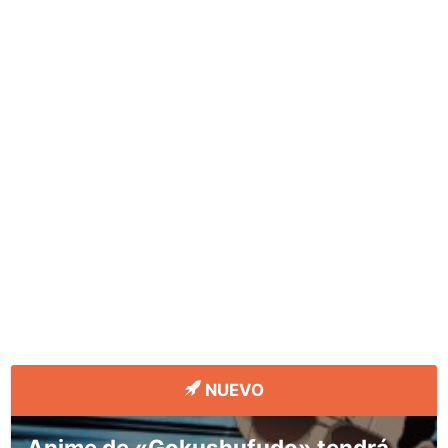
NUEVO
Anime de «Gokushufudo» tendrá