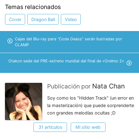
Temas relacionados
Cover
Dragon Ball
Video
Cajas del Blu-ray para “Code Geass” serán ilustradas por
CLAMP
Otakon sede del PRE-estreno mundial del final de «OreImo 2»
Nata Chan
Publicación por
Soy como los "Hidden Track" (un error en
la masterización) que puede sorprenderte
con grandes melodías ocultas ;D
31 artículos
Mi sitio web