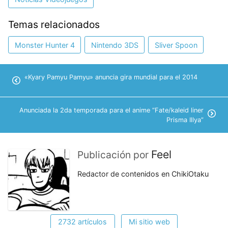
Temas relacionados
Monster Hunter 4
Nintendo 3DS
Sliver Spoon
«Kyary Pamyu Pamyu» anuncia gira mundial para el 2014
Anunciada la 2da temporada para el anime “Fate/kaleid liner
Prisma Illya”
Feel
Publicación por
Redactor de contenidos en ChikiOtaku
2732 artículos
Mi sitio web