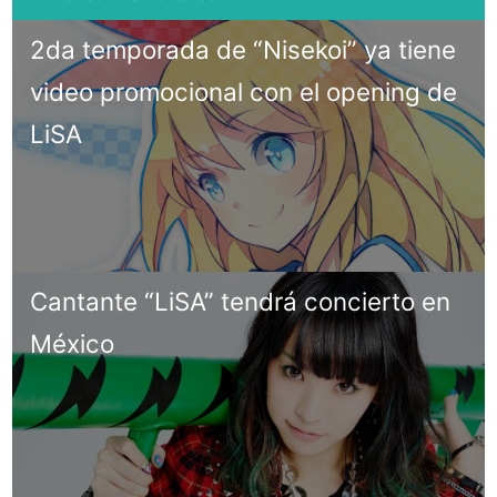
2da temporada de “Nisekoi” ya tiene
video promocional con el opening de
LiSA
Cantante “LiSA” tendrá concierto en
México