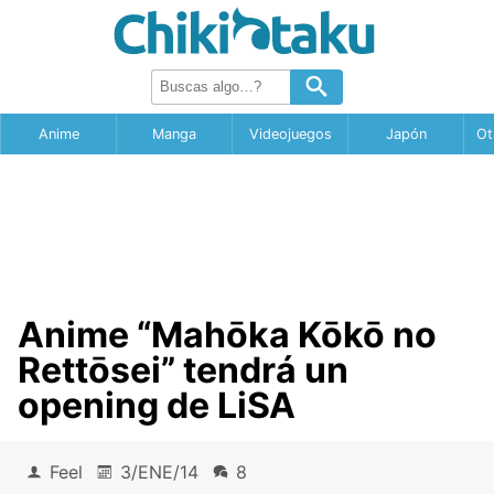
Anime
Manga
Videojuegos
Japón
Ot
Anime “Mahōka Kōkō no
Rettōsei” tendrá un
opening de LiSA
Feel
3/ENE/14
8