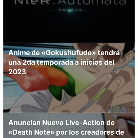
Anime de «Gokushufudo» tendrá
una 2da temporada a inicios del
2023
Anuncian Nuevo Live-Action de
«Death Note» por los creadores de