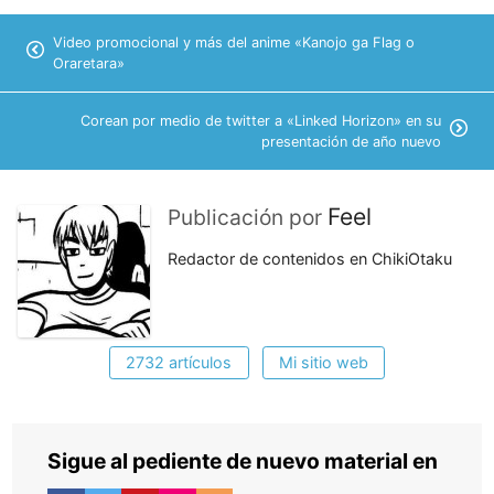
Video promocional y más del anime «Kanojo ga Flag o
Oraretara»
Corean por medio de twitter a «Linked Horizon» en su
presentación de año nuevo
Feel
Publicación por
Redactor de contenidos en ChikiOtaku
2732 artículos
Mi sitio web
Sigue al pediente de nuevo material en