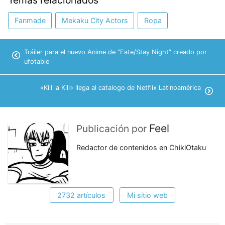
Temas relacionados
Fanmade
Mekaku City Actors
Ropa
Tráiler para el nuevo Anime de “Fate/Stay Night” creado por
ufotable
«Kill la Kill» llega al catalogo de Netflix Latinoamérica
Feel
Publicación por
Redactor de contenidos en ChikiOtaku
2732 artículos
Mi sitio web