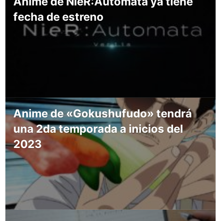
Anime de NieR:Automata ya tiene
fecha de estreno
Anime de «Gokushufudo» tendrá
una 2da temporada a inicios del
2023