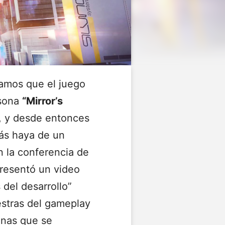
amos que el juego
rsona
“Mirror’s
, y desde entonces
más haya de un
n la conferencia de
presentó un video
 del desarrollo”
stras del gameplay
onas que se