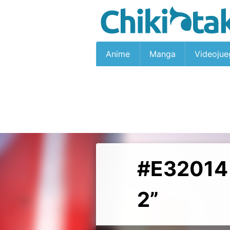
Anime
Manga
Videojue
#E32014 A
2”