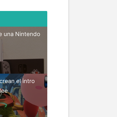
e una Nintendo
rean el intro
lee