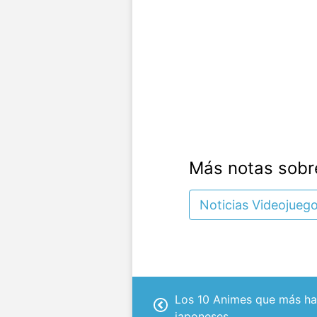
Más notas sobr
Noticias Videojueg
Los 10 Animes que más han
japoneses