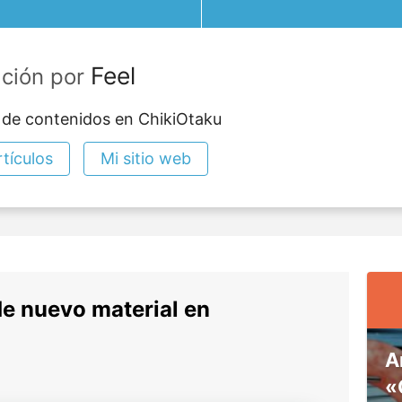
Feel
ación por
 de contenidos en ChikiOtaku
tículos
Mi sitio web
de nuevo material en
A
«