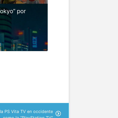
Tokyo” por
la PS Vita TV en occidente
como la “PlayStation TV”