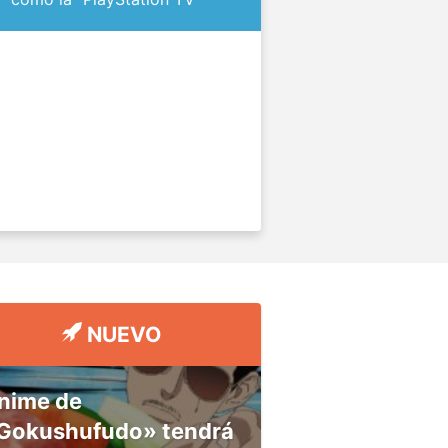
NUEVO
nime de
Gokushufudo» tendrá