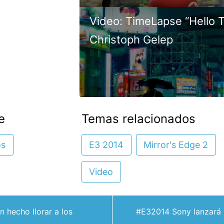
Video: TimeLapse “Hello 
Christoph Gelep
e
Temas relacionados
os
E3 2014
Mirror's Edge 2
Video
 hecho llorar a los
#E32014 Sony lanzará 