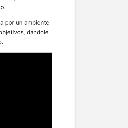
go.
ra por un ambiente
 objetivos, dándole
o.