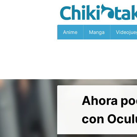
Anime
Manga
Videojue
Ahora pod
con Oculu