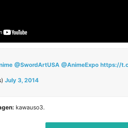
nime
@SwordArtUSA
@AnimeExpo
https://t
s)
July 3, 2014
agen:
kawauso3.