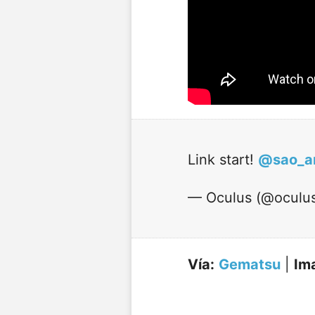
Link start!
@sao_a
— Oculus (@oculu
Vía:
Gematsu
|
Im