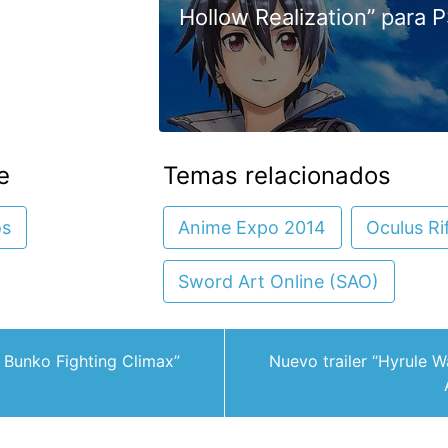
Hollow Realization” para P
e
Temas relacionados
os
Anime Expo 2014
Oculus Ri
Sword Art Online (SAO)
 Bunko Fighting Climax”
Nuevo trailer “Hyrule W