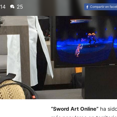
/14
25
Compartir en fac
“Sword Art Online”
ha sido