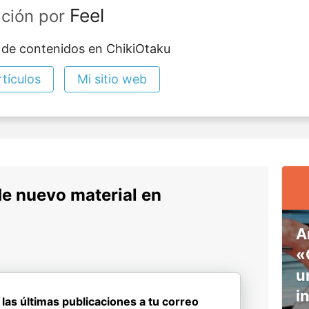
Feel
ación por
 de contenidos en ChikiOtaku
tículos
Mi sitio web
de nuevo material en
A
«
u
i
 las últimas publicaciones a tu correo