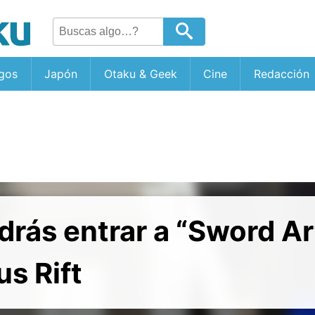
gos
Japón
Otaku & Geek
Cine
Redacción
rás entrar a “Sword Ar
s Rift