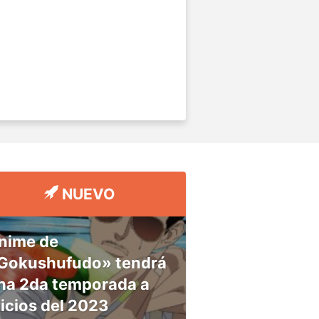
NUEVO
nime de
Gokushufudo» tendrá
na 2da temporada a
nicios del 2023