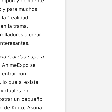
o nipón y occidente
s; y para muchos
 la “realidad
 en la trama,
olladores a crear
interesantes.
«la realidad supera
e AnimeExpo se
 entrar con
lo que si existe
virtuales en
ostrar un pequeño
o de Kirito, Asuna