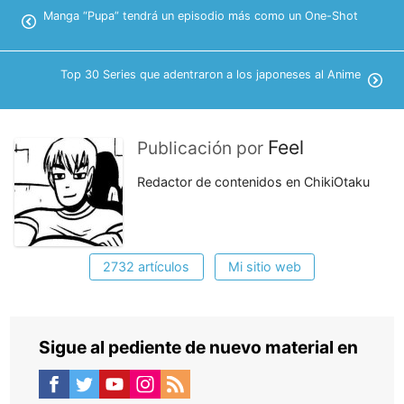
Manga “Pupa” tendrá un episodio más como un One-Shot
Top 30 Series que adentraron a los japoneses al Anime
Feel
Publicación por
Redactor de contenidos en ChikiOtaku
2732 artículos
Mi sitio web
Sigue al pediente de nuevo material en