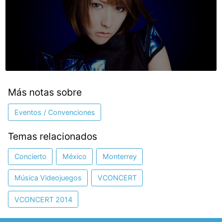
Más notas sobre
Eventos / Convenciones
Temas relacionados
Concierto
México
Monterrey
Música Videojuegos
VCONCERT
VCONCERT 2014