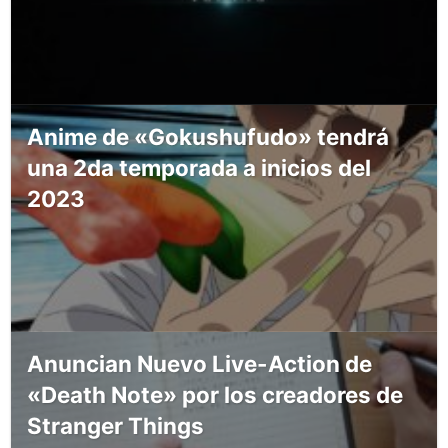
Anime de «Gokushufudo» tendrá
una 2da temporada a inicios del
2023
Anuncian Nuevo Live-Action de
«Death Note» por los creadores de
Stranger Things