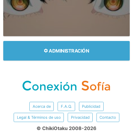
ADMINISTRACIÓN
Acerca de
F.A.Q.
Publicidad
Legal & Términos de uso
Privacidad
Contacto
© ChikiOtaku 2008-2026