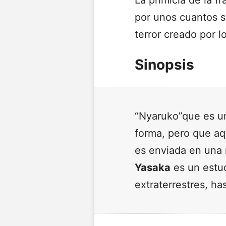
La primicia de la f
por unos cuantos s
terror creado por l
Sinopsis
“Nyaruko”que es u
forma, pero que aq
es enviada en una 
Yasaka
es un estud
extraterrestres, h