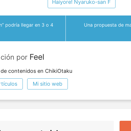
Haiyore! Nyaruko-san F
n” podría llegar en 3 o 4
Una propuesta de mat
Feel
ación por
 de contenidos en ChikiOtaku
tículos
Mi sitio web