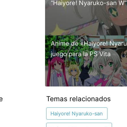
“Haiyore! Nyaruko-san W”
Anime de «Haiyore! Nyar
juego para la PS Vita
e
Temas relacionados
Haiyore! Nyaruko-san