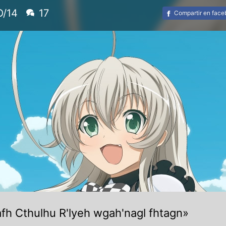
O/14
17
Compartir en fac
afh Cthulhu R'lyeh wgah'nagl fhtagn»