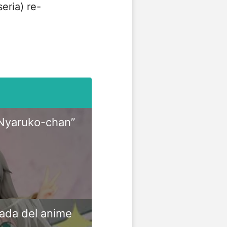
eria) re-
“Nyaruko-chan”
rada del anime