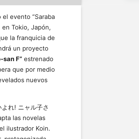
 el evento “Saraba
 en Tokio, Japón,
ue la franquicia de
ndrá un proyecto
-san F”
estrenado
pera que por medio
 revelados nuevos
 (這いよれ! ニャル子さ
pta las novelas
 ilustrador Koin.