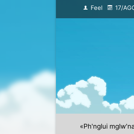
Feel
17/AG
«Ph'nglui mglw'n