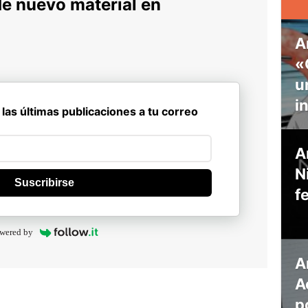
de nuevo material en
A
«
u
i
 las últimas publicaciones a tu correo
A
N
Suscribirse
f
wered by
A
A
p