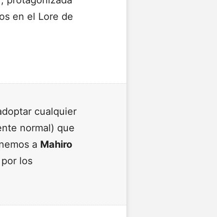
r, protagonizada
os en el Lore de
doptar cualquier
ente normal) que
tenemos a
Mahiro
por los