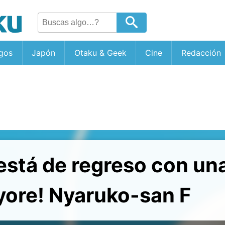
gos
Japón
Otaku & Geek
Cine
Redacción
está de regreso con un
yore! Nyaruko-san F