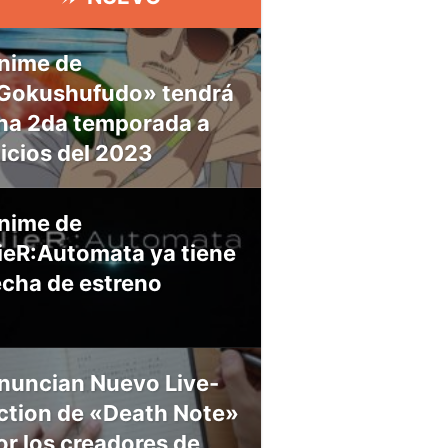
nime de
Gokushufudo» tendrá
na 2da temporada a
nicios del 2023
nime de
ieR:Automata ya tiene
echa de estreno
nuncian Nuevo Live-
ction de «Death Note»
or los creadores de