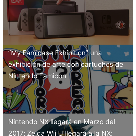
“My Famicase Exhibition” una
exhibición de arte con cartuchos de
Nintendo Famicon
Nintendo NX llegará en Marzo del
2017; Zelda Wii U llegará a la NX;