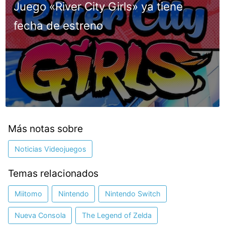
Juego «River City Girls» ya tiene
fecha de estreno
Más notas sobre
Noticias Videojuegos
Temas relacionados
Miitomo
Nintendo
Nintendo Switch
Nueva Consola
The Legend of Zelda