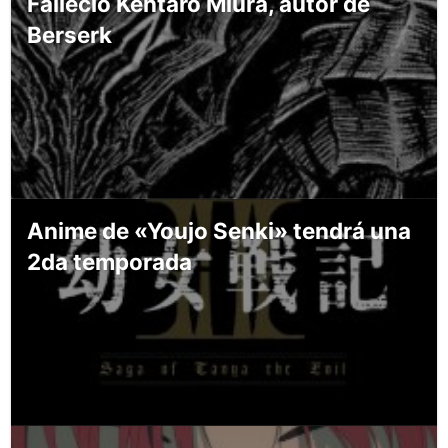
Falleció Kentaro Miura, autor de
Berserk
Anime de «Youjo Senki» tendrá una
2da temporada