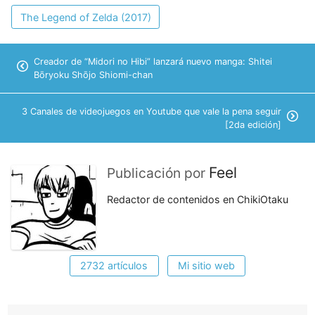
The Legend of Zelda (2017)
Creador de “Midori no Hibi” lanzará nuevo manga: Shitei
Bōryoku Shōjo Shiomi-chan
3 Canales de videojuegos en Youtube que vale la pena seguir
[2da edición]
Feel
Publicación por
Redactor de contenidos en ChikiOtaku
2732 artículos
Mi sitio web