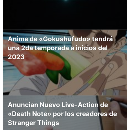
Anime de «Gokushufudo» tendrá
una 2da temporada a inicios del
2023
Anuncian Nuevo Live-Action de
«Death Note» por los creadores de
Stranger Things