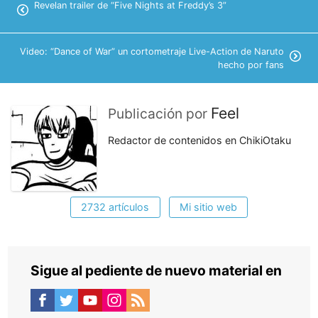
Revelan trailer de “Five Nights at Freddy’s 3”
Video: “Dance of War” un cortometraje Live-Action de Naruto
hecho por fans
Feel
Publicación por
Redactor de contenidos en ChikiOtaku
2732 artículos
Mi sitio web
Sigue al pediente de nuevo material en