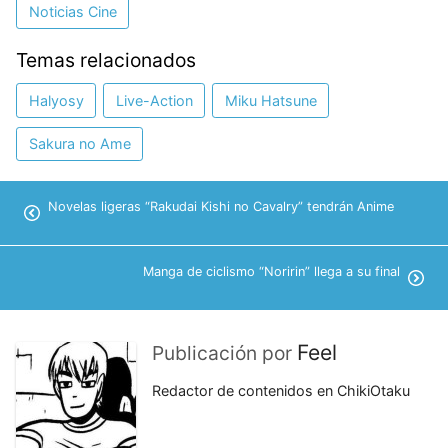
Noticias Cine
Temas relacionados
Halyosy
Live-Action
Miku Hatsune
Sakura no Ame
Novelas ligeras “Rakudai Kishi no Cavalry” tendrán Anime
Manga de ciclismo “Noririn” llega a su final
Feel
Publicación por
Redactor de contenidos en ChikiOtaku