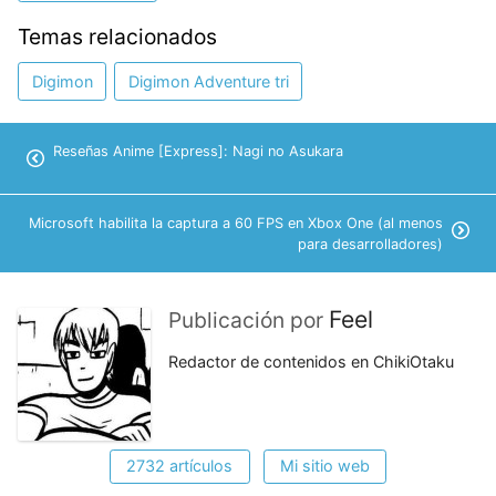
Temas relacionados
Digimon
Digimon Adventure tri
Reseñas Anime [Express]: Nagi no Asukara
Microsoft habilita la captura a 60 FPS en Xbox One (al menos
para desarrolladores)
Feel
Publicación por
Redactor de contenidos en ChikiOtaku
2732 artículos
Mi sitio web