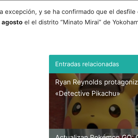
la excepción, y se ha confirmado que el desfile
e agosto
el el distrito “Minato Mirai” de Yokoha
Ryan Reynolds protagoniza
«Detective Pikachu»
Actualizan Pokémon GO: C