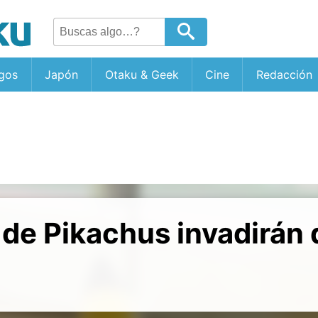
gos
Japón
Otaku & Geek
Cine
Redacción
 de Pikachus invadirán