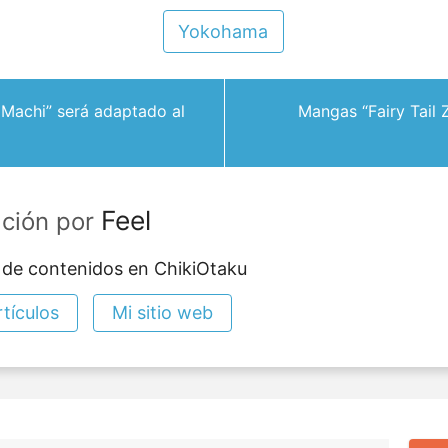
Yokohama
 Machi” será adaptado al
Mangas “Fairy Tail Ze
Feel
ación por
 de contenidos en ChikiOtaku
tículos
Mi sitio web