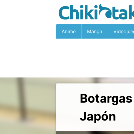
Anime
Manga
Videojue
Botargas
Japón