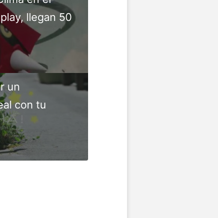
lay, llegan 50
r un
al con tu