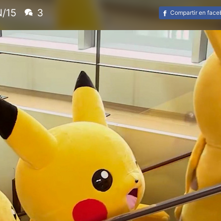
N/15
3
Compartir en fac