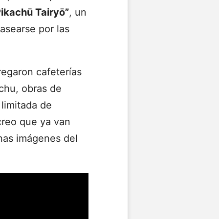
ikachū Tairyō”
, un
asearse por las
regaron cafeterías
chu, obras de
limitada de
creo que ya van
unas imágenes del