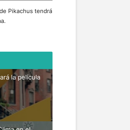
 de Pikachus tendrá
ma.
rá la película
lima en el