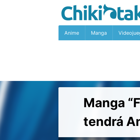
Anime
Manga
Videojue
Manga “F
tendrá A