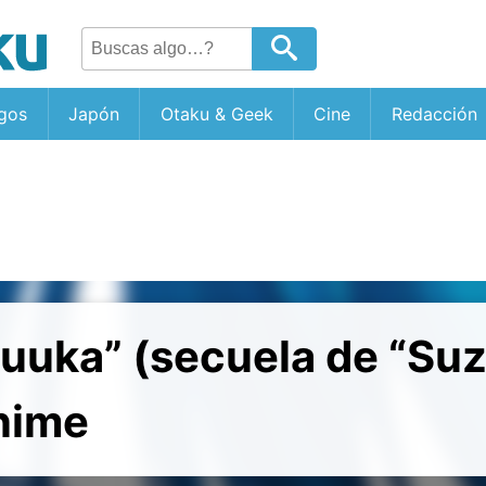
gos
Japón
Otaku & Geek
Cine
Redacción
uuka” (secuela de “Su
nime