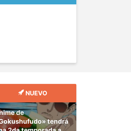
NUEVO
nime de
Gokushufudo» tendrá
na 2da temporada a