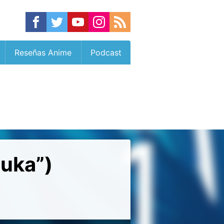
Reseñas Anime
Podcast
zuka”)