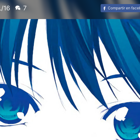
L/16
7
Compartir en fac