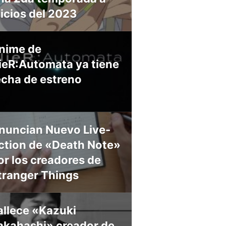
nicios del 2023
nime de
ieR:Automata ya tiene
echa de estreno
nuncian Nuevo Live-
ction de «Death Note»
or los creadores de
tranger Things
allece «Kazuki
akahashi» creador de