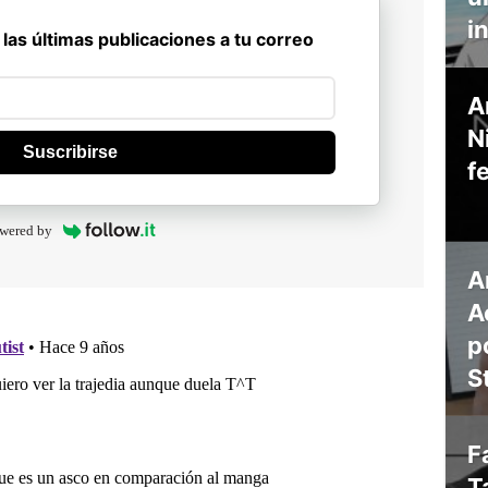
i
 las últimas publicaciones a tu correo
A
N
Suscribirse
f
wered by
A
A
p
S
F
T