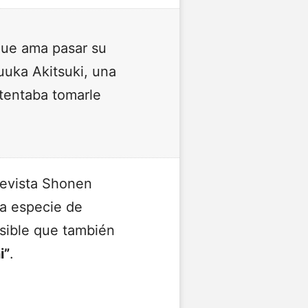
que ama pasar su
uuka Akitsuki, una
ntentaba tomarle
revista Shonen
na especie de
osible que también
i”
.