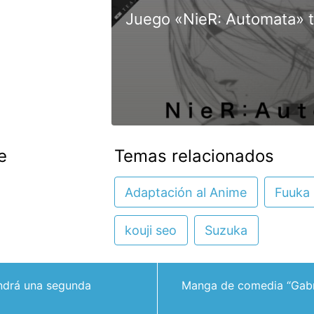
Juego «NieR: Automata» 
e
Temas relacionados
Adaptación al Anime
Fuuka
kouji seo
Suzuka
endrá una segunda
Manga de comedia “Gabr