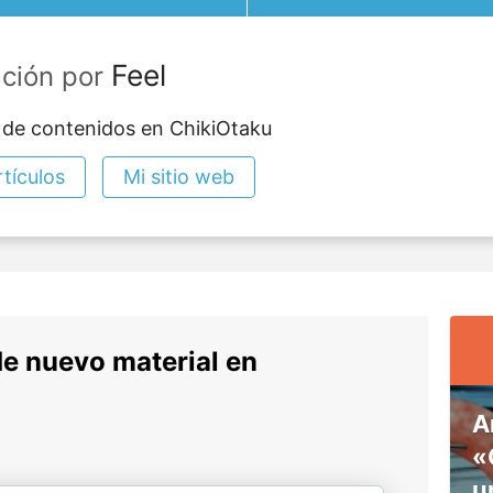
Feel
ación por
 de contenidos en ChikiOtaku
tículos
Mi sitio web
de nuevo material en
A
«
u