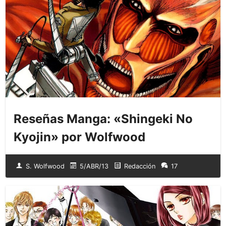
Reseñas Manga: «Shingeki No
Kyojin» por Wolfwood
S. Wolfwood
5/ABR/13
Redacción
17