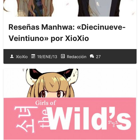
Reseñas Manhwa: «Diecinueve-
Veintiuno» por XioXio
XioXio
19/ENE/13
Redacción
27