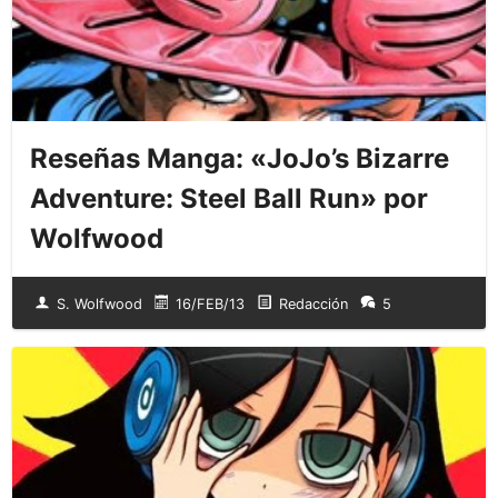
Reseñas Manga: «JoJo’s Bizarre
Adventure: Steel Ball Run» por
Wolfwood
S. Wolfwood
16/FEB/13
Redacción
5