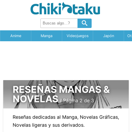
Anime
Manga
Videojuegos
Japón
Ot
RESEÑAS MANGAS &
NOVELAS
/ Página 2 de 3
Reseñas dedicadas al Manga, Novelas Gráficas,
Novelas ligeras y sus derivados.