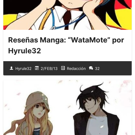
Reseñas Manga: “WataMote” por
Hyrule32
Hyrule32
2/FEB/13
Redacción
32