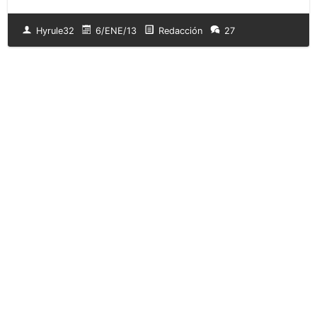
Hyrule32
6/ENE/13
Redacción
27