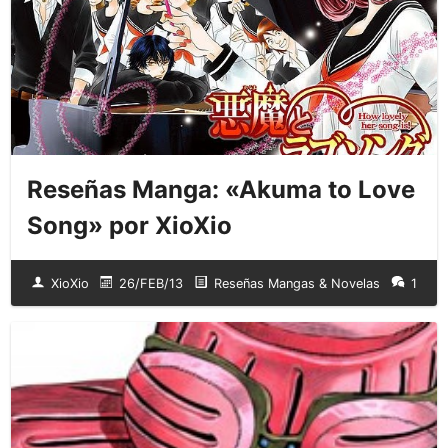
Reseñas Manga: «Akuma to Love
Song» por XioXio
XioXio
26/FEB/13
Reseñas Mangas & Novelas
1