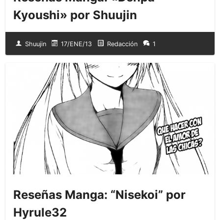
Kyoushi» por Shuujin
Shuujin
17/ENE/13
Redacción
1
Reseñas Manga: “Nisekoi” por
Hyrule32