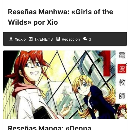
Reseñas Manhwa: «Girls of the
Wilds» por Xio
XioXio
17/ENE/13
Redacción
3
Reseñas Manga: «Denpa