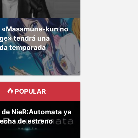
 «Masamune-kun no
ge» tendrá una
da temporada
POPULAR
 de NieR:Automata ya
fecha de estreno