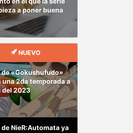
o en el que la serie
pieza a poner buena
NUEVO
 de «Gokushufudo»
á una 2da temporada a
s del 2023
 de NieR:Automata ya