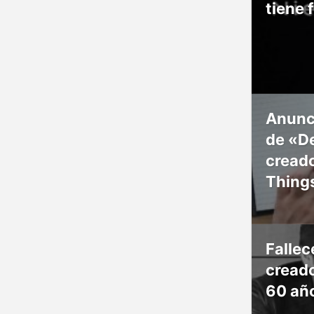
tiene 
Anunc
de «De
creado
Thing
Falle
creado
60 añ