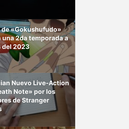
 de «Gokushufudo»
á una 2da temporada a
s del 2023
ian Nuevo Live-Action
ath Note» por los
res de Stranger
s