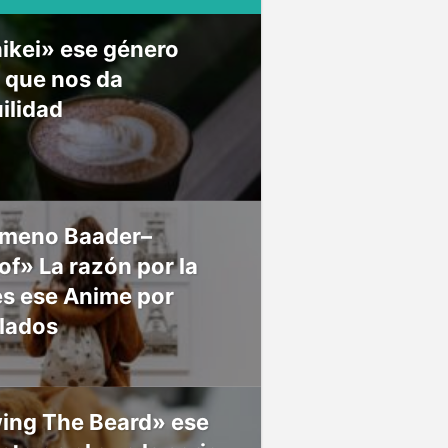
ikei» ese género
 que nos da
ilidad
meno Baader–
f» La razón por la
es ese Anime por
 lados
ing The Beard» ese