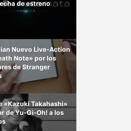
fecha de estreno
ian Nuevo Live-Action
ath Note» por los
res de Stranger
s
ce «Kazuki Takahashi»
r de Yu-Gi-Oh! a los
os