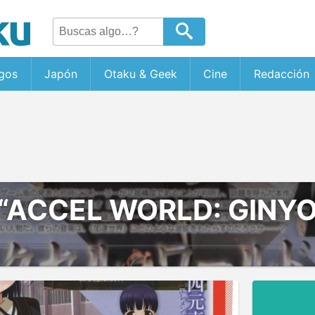
gos
Japón
Otaku & Geek
Cine
Redacción
“ACCEL WORLD: GINY