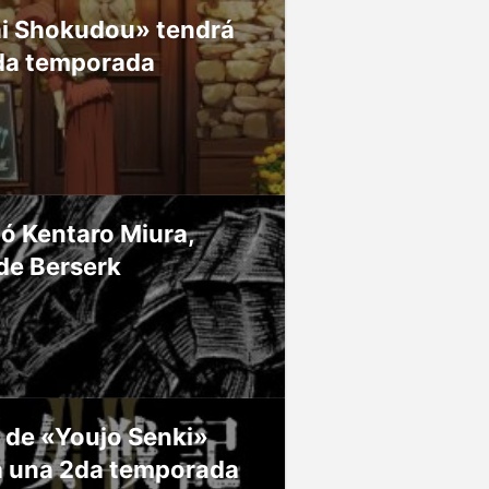
ai Shokudou» tendrá
da temporada
ió Kentaro Miura,
de Berserk
 de «Youjo Senki»
á una 2da temporada