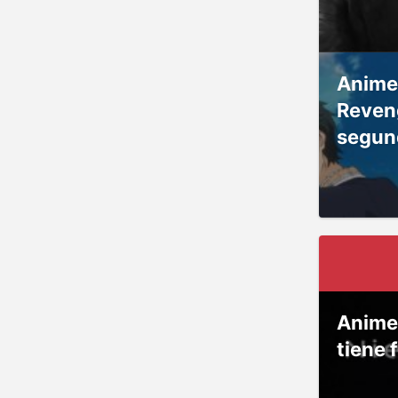
Anime
Reven
segun
Anime
tiene 