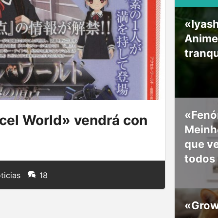
«Iyash
Anime
tranqu
«Fenó
cel World» vendrá con
Meinho
que v
todos
ticias
18
«Grow