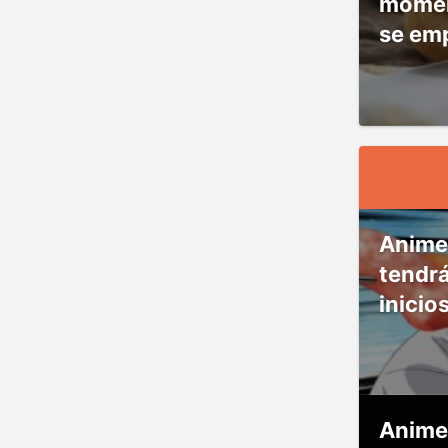
moment
se em
Anime
tendr
inicio
Anime