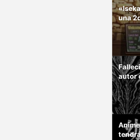
«Isek
una 2
Fallec
autor 
Anime
tendr