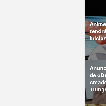
Anime
tendr
inicio
Anunc
de «De
creado
Thing