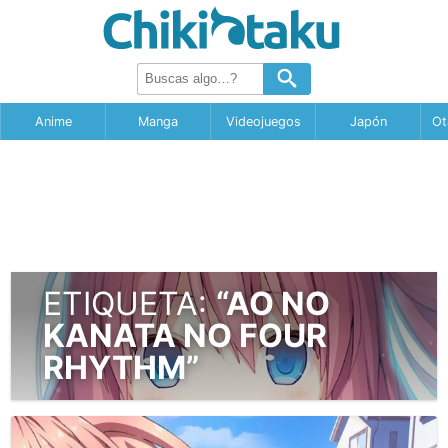
Anime
Manga
Videojuegos
Japón
Ot
ETIQUETA:
“AO NO
KANATA NO FOUR
RHYTHM”