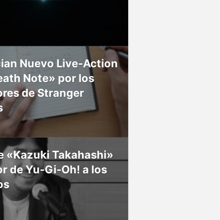
ian Nuevo Live-Action
ath Note» por los
res de Stranger
s
ce «Kazuki Takahashi»
r de Yu-Gi-Oh! a los
os