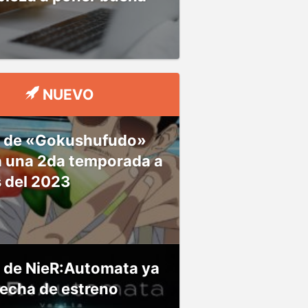
NUEVO
 de «Gokushufudo»
á una 2da temporada a
s del 2023
 de NieR:Automata ya
fecha de estreno