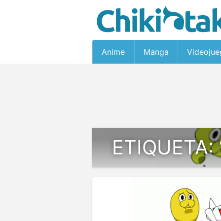
Anime
Manga
Videojue
ETIQUETA: