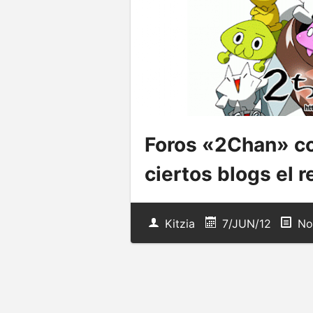
Foros «2Chan» co
ciertos blogs el r
Kitzia
7/JUN/12
No