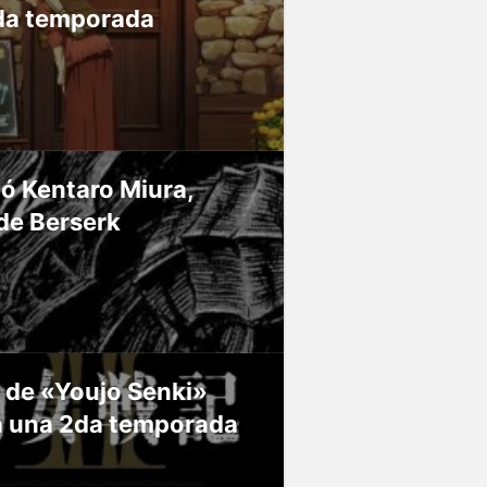
da temporada
ió Kentaro Miura,
de Berserk
 de «Youjo Senki»
á una 2da temporada