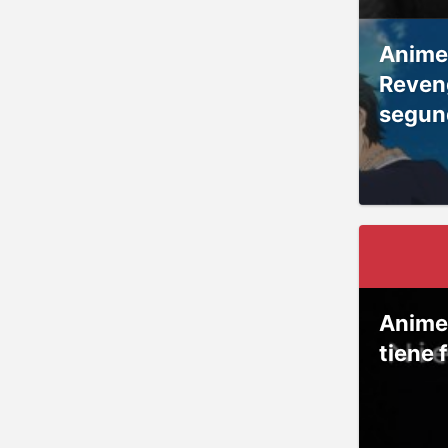
Anime
Reven
segun
Anime
tiene 