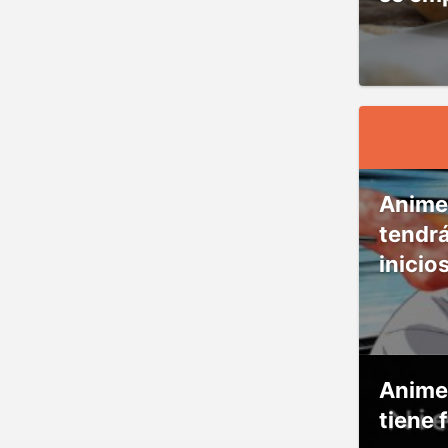
Anime
tendr
inicio
Anime
tiene 