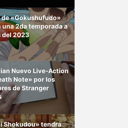
 de «Gokushufudo»
á una 2da temporada a
s del 2023
ian Nuevo Live-Action
ath Note» por los
res de Stranger
s
ai Shokudou» tendrá