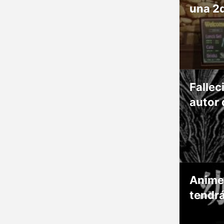
una 2
Fallec
autor 
Anime
tendr