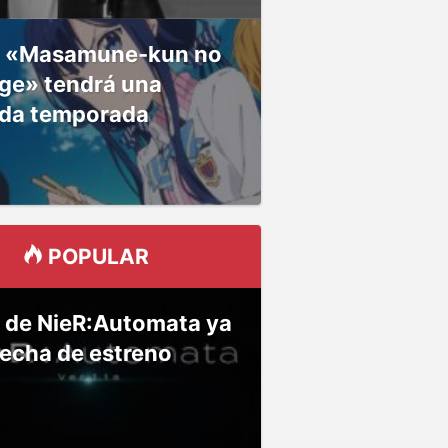
 «Masamune-kun no
ge» tendrá una
da temporada
POPULAR
 de NieR:Automata ya
fecha de estreno