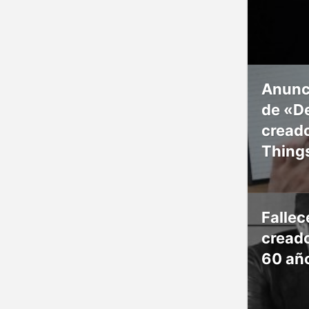
Anunc
de «De
creado
Thing
Falle
creado
60 añ