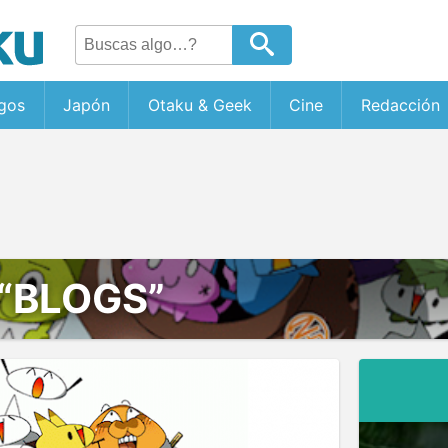
gos
Japón
Otaku & Geek
Cine
Redacción
“BLOGS”