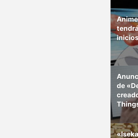
Anime
tendr
inicio
Anunc
de «De
creado
Thing
«Isek