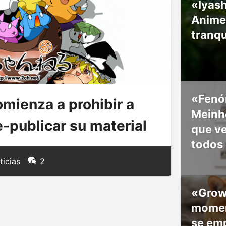
«Iyash
Anime
tranqu
«Fenó
mienza a prohibir a
Meinho
e-publicar su material
que v
todos
ticias
2
«Grow
moment
se em