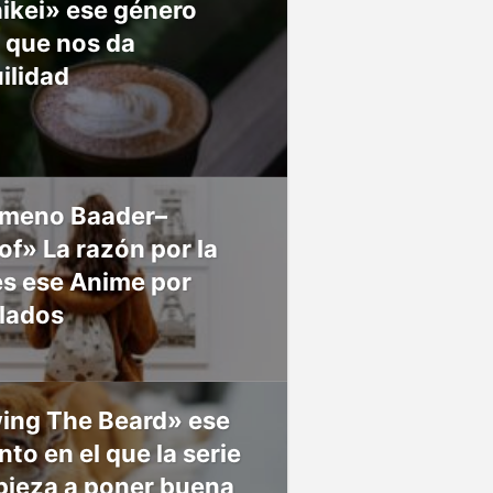
ikei» ese género
 que nos da
ilidad
meno Baader–
f» La razón por la
es ese Anime por
 lados
ing The Beard» ese
o en el que la serie
pieza a poner buena