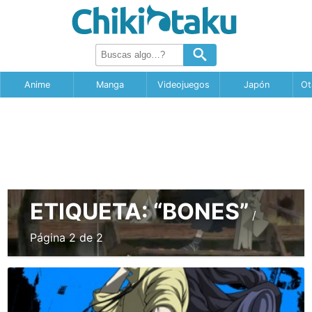
Anime
Manga
Videojuegos
Japón
Ot
ETIQUETA:
“BONES”
/
Página 2 de 2