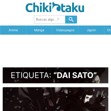
Anime
Manga
Videojuegos
Japón
Ot
ETIQUETA:
“DAI SATO”