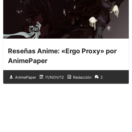
Reseñas Anime: «Ergo Proxy» por
AnimePaper
AnimePaper
11/NOV/12
Redacción
2