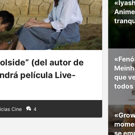
«Iyash
Anime
tranqu
«Fenó
lside” (del autor de
Meinho
ndrá película Live-
que v
todos
icias Cine
4
«Grow
moment
se em