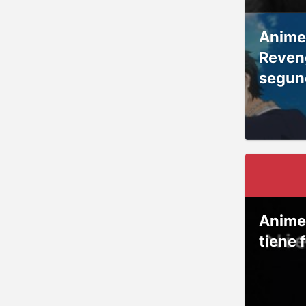
Anime
Reven
segun
Anime
tiene 