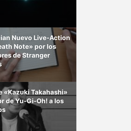
ian Nuevo Live-Action
ath Note» por los
res de Stranger
s
ce «Kazuki Takahashi»
r de Yu-Gi-Oh! a los
os