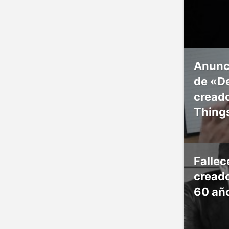
Anunc
de «De
creado
Thing
Falle
creado
60 añ