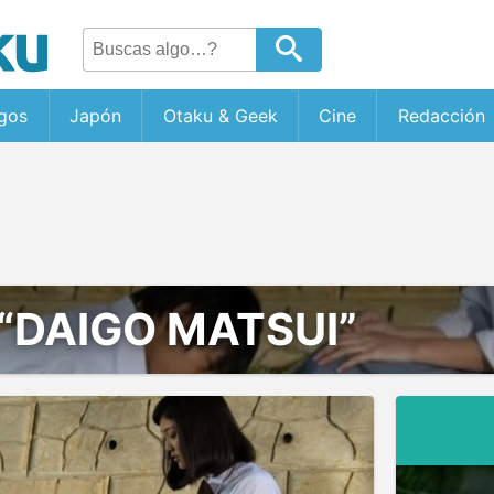
gos
Japón
Otaku & Geek
Cine
Redacción
“DAIGO MATSUI”