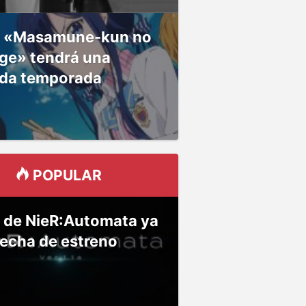
 «Masamune-kun no
ge» tendrá una
da temporada
POPULAR
 de NieR:Automata ya
fecha de estreno