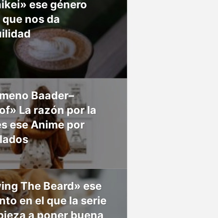
ikei» ese género
 que nos da
ilidad
meno Baader–
f» La razón por la
es ese Anime por
 lados
ing The Beard» ese
o en el que la serie
pieza a poner buena