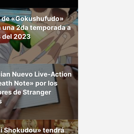
 de «Gokushufudo»
á una 2da temporada a
s del 2023
ian Nuevo Live-Action
ath Note» por los
res de Stranger
s
ai Shokudou» tendrá