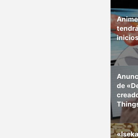
Anime
tendr
inicio
Anunc
de «De
creado
Thing
«Isek