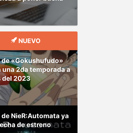
NUEVO
 de «Gokushufudo»
á una 2da temporada a
s del 2023
 de NieR:Automata ya
fecha de estreno