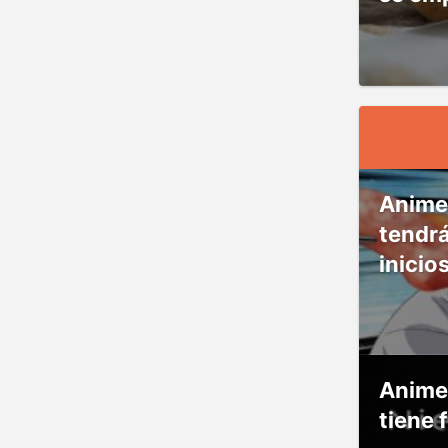
Anime
tendr
inicio
Anime
tiene 