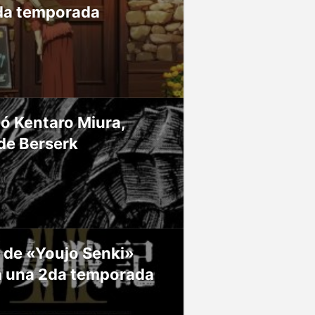
da temporada
ió Kentaro Miura,
de Berserk
 de «Youjo Senki»
á una 2da temporada