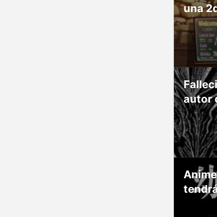
una 2
Fallec
autor 
Anime
tendr