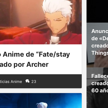
Anunc
de «De
creado
Thing
o Anime de “Fate/stay
zado por Archer
Falle
icias Anime
23
creado
60 añ