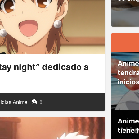
Anime
stay night” dedicado a
tendr
inicio
icias Anime
8
Anime
tiene 