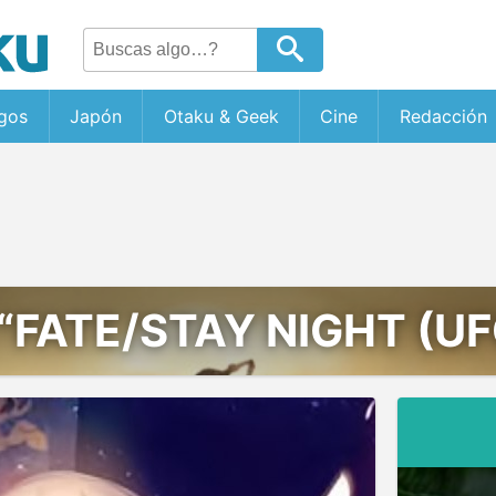
gos
Japón
Otaku & Geek
Cine
Redacción
“FATE/STAY NIGHT (U