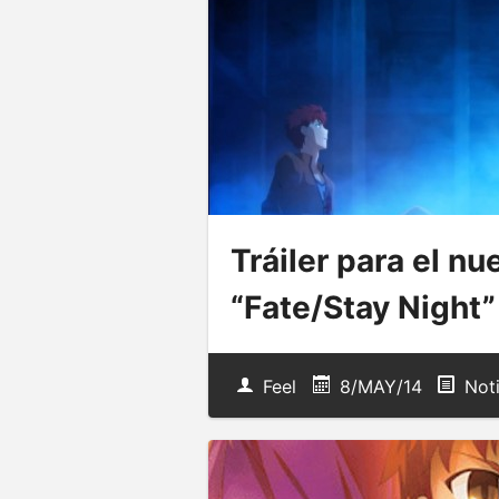
Tráiler para el n
“Fate/Stay Night”
Feel
8/MAY/14
Noti