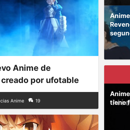
Anime
Reven
segun
uevo Anime de
 creado por ufotable
Anime
cias Anime
19
tiene 