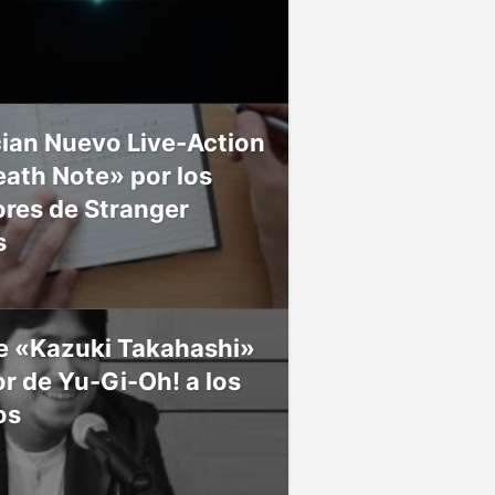
ian Nuevo Live-Action
ath Note» por los
res de Stranger
s
ce «Kazuki Takahashi»
r de Yu-Gi-Oh! a los
os