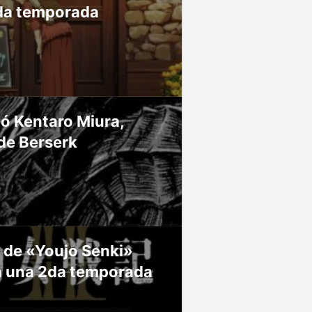
da temporada
ió Kentaro Miura,
de Berserk
 de «Youjo Senki»
á una 2da temporada