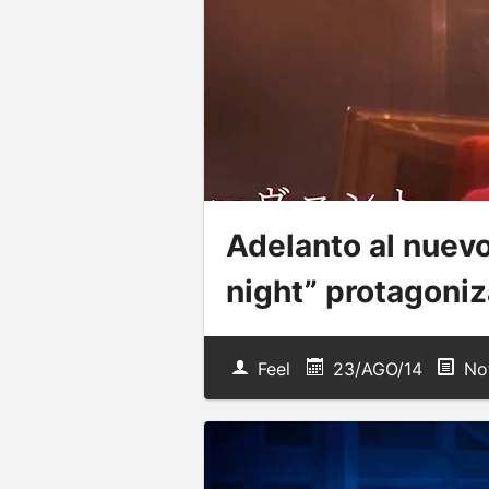
Adelanto al nuev
night” protagoni
Feel
23/AGO/14
Not