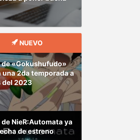
NUEVO
 de «Gokushufudo»
á una 2da temporada a
s del 2023
 de NieR:Automata ya
fecha de estreno