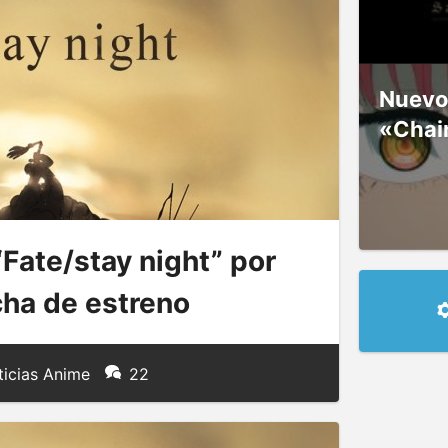
Nuevos
«Chai
Fate/stay night” por
cha de estreno
icias Anime
22