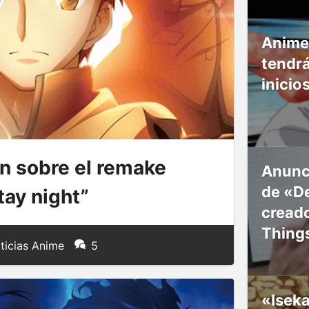
Anime
tendr
inicio
n sobre el remake
Anunc
de «De
tay night”
creado
Thing
ticias Anime
5
«Isek