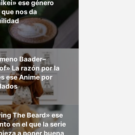
ikei» ese género
 que nos da
ilidad
meno Baader–
f» La razón por la
es ese Anime por
 lados
ing The Beard» ese
o en el que la serie
pieza a poner buena