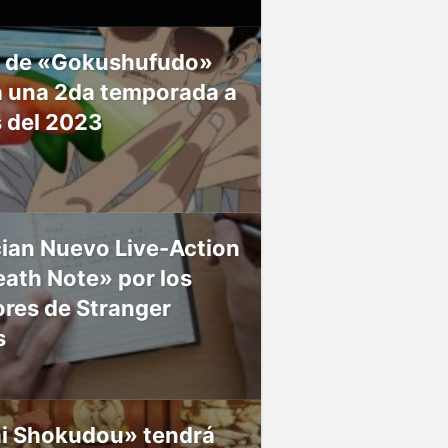
 de «Gokushufudo»
á una 2da temporada a
s del 2023
ian Nuevo Live-Action
ath Note» por los
res de Stranger
s
ai Shokudou» tendrá