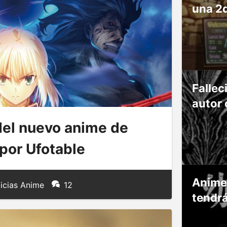
una 2
Fallec
autor 
del nuevo anime de
 por Ufotable
Anime
icias Anime
12
tendr