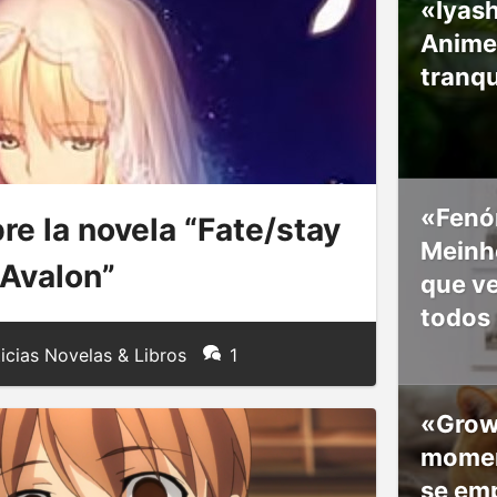
«Iyash
Anime
tranqu
«Fenó
e la novela “Fate/stay
Meinho
 Avalon”
que v
todos
icias Novelas & Libros
1
«Grow
moment
se em