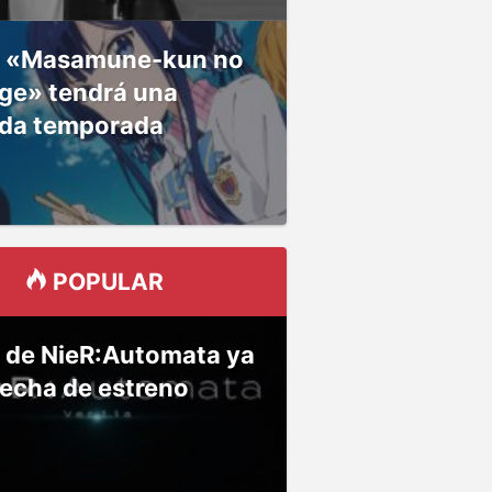
 «Masamune-kun no
ge» tendrá una
da temporada
POPULAR
 de NieR:Automata ya
fecha de estreno